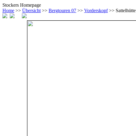
Stockers Homepage
Home
>>
Übersicht
>>
Bergtouren 07
>>
Vorderskopf
>> Sattelhütte