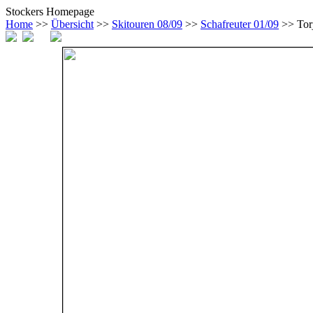
Stockers Homepage
Home
>>
Übersicht
>>
Skitouren 08/09
>>
Schafreuter 01/09
>> Tor