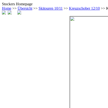
Stockers Homepage
Home
>>
Übersicht
>>
Skitouren 10/11
>>
Kreuzschober 12/10
>> K