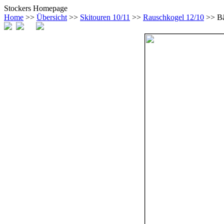
Stockers Homepage
Home
>>
Übersicht
>>
Skitouren 10/11
>>
Rauschkogel 12/10
>> B