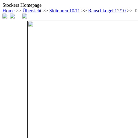
Stockers Homepage
Home
>>
Übersicht
>>
Skitouren 10/11
>>
Rauschkogel 12/10
>> To