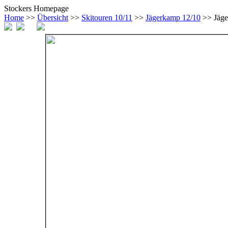
Stockers Homepage
Home
>>
Übersicht
>>
Skitouren 10/11
>>
Jägerkamp 12/10
>> Jäg