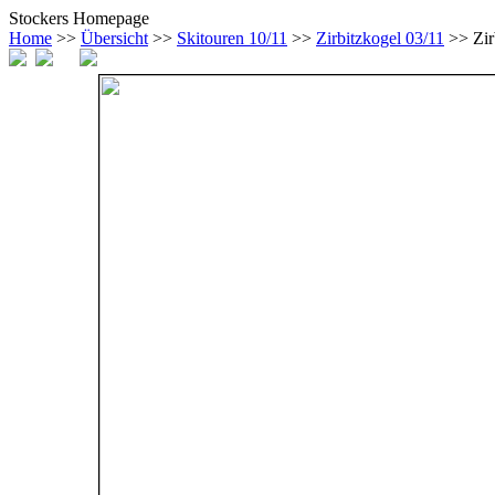
Stockers Homepage
Home
>>
Übersicht
>>
Skitouren 10/11
>>
Zirbitzkogel 03/11
>> Zir